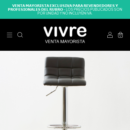
𝗩𝗘𝗡𝗧𝗔 𝗠𝗔𝗬𝗢𝗥𝗜𝗦𝗧𝗔 𝗘𝗫𝗖𝗟𝗨𝗦𝗜𝗩𝗔 𝗣𝗔𝗥𝗔 𝗥𝗘𝗩𝗘𝗡𝗗𝗘𝗗𝗢𝗥𝗘𝗦 𝗬
𝗣𝗥𝗢𝗙𝗘𝗦𝗜𝗢𝗡𝗔𝗟𝗘𝗦 𝗗𝗘𝗟 𝗥𝗨𝗕𝗥𝗢 - LOS PRECIOS PUBLICADOS SON
POR UNIDAD Y NO INCLUYEN IVA.
0