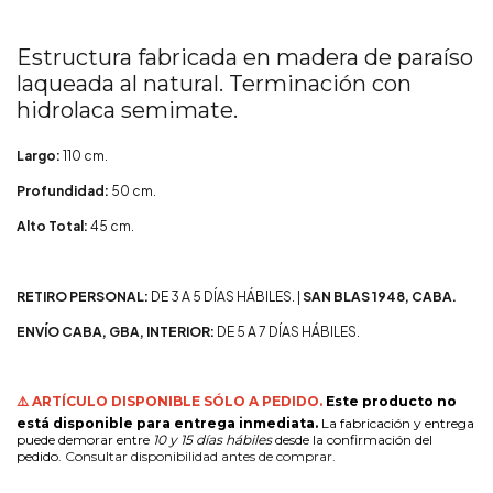
Estructura fabricada en madera de paraíso
laqueada al natural. Terminación con
hidrolaca semimate.
Largo:
110 cm.
Profundidad:
50 cm.
Alto Total:
45 cm.
R
ETIRO
PERSONAL:
DE 3 A 5 DÍAS HÁBILES. |
SAN BLAS 1948, CABA.
ENVÍO CABA, GBA, INTERIOR:
DE 5 A 7 DÍAS HÁBILES.
⚠️ ARTÍCULO DISPONIBLE SÓLO A PEDIDO.
Este producto no
está disponible para entrega inmediata.
La fabricación y entrega
puede demorar entre
10 y 15 días hábiles
desde la confirmación del
pedido.
Consultar disponibilidad antes de comprar.