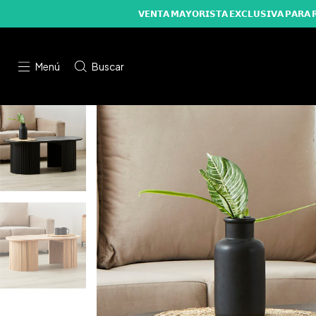
𝗩𝗘𝗡𝗧𝗔 𝗠𝗔𝗬𝗢𝗥𝗜𝗦𝗧𝗔 𝗘𝗫𝗖𝗟𝗨𝗦𝗜𝗩𝗔 
Menú
Buscar