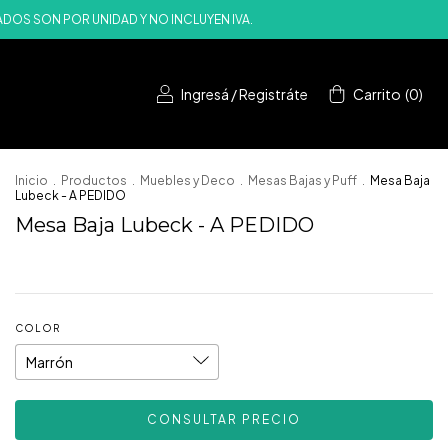
RECIOS PUBLICADOS SON POR UNIDAD Y NO INCLUYEN IVA.
Ingresá
/
Registráte
Carrito
(
0
)
Inicio
.
Productos
.
Muebles y Deco
.
Mesas Bajas y Puff
.
Mesa Baja
Lubeck - A PEDIDO
Mesa Baja Lubeck - A PEDIDO
COLOR