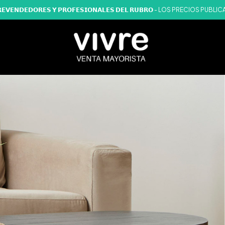
𝗔𝗥𝗔 𝗥𝗘𝗩𝗘𝗡𝗗𝗘𝗗𝗢𝗥𝗘𝗦 𝗬 𝗣𝗥𝗢𝗙𝗘𝗦𝗜𝗢𝗡𝗔𝗟𝗘𝗦 𝗗𝗘𝗟 𝗥𝗨𝗕𝗥𝗢 - LOS P