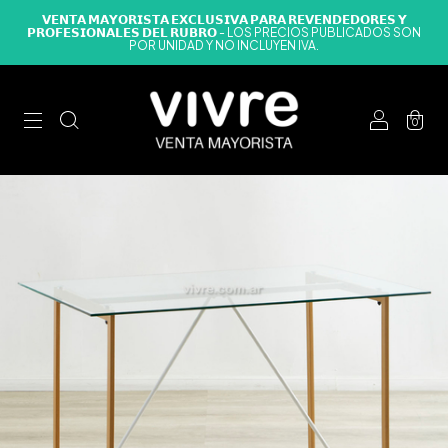
𝗩𝗘𝗡𝗧𝗔 𝗠𝗔𝗬𝗢𝗥𝗜𝗦𝗧𝗔 𝗘𝗫𝗖𝗟𝗨𝗦𝗜𝗩𝗔 𝗣𝗔𝗥𝗔 𝗥𝗘𝗩𝗘𝗡𝗗𝗘𝗗𝗢𝗥𝗘𝗦 𝗬
𝗣𝗥𝗢𝗙𝗘𝗦𝗜𝗢𝗡𝗔𝗟𝗘𝗦 𝗗𝗘𝗟 𝗥𝗨𝗕𝗥𝗢 - LOS PRECIOS PUBLICADOS SON
POR UNIDAD Y NO INCLUYEN IVA.
0