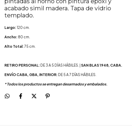
pintadas al horno con pintura epoxi y
acabado simil madera. Tapa de vidrio
templado.
Largo:
120 cm.
Ancho:
80 cm.
Alto Total:
75 cm.
RETIRO PERSONAL:
DE 3 A 5 DÍAS HÁBILES. |
SAN BLAS 1948, CABA.
ENVÍO CABA, GBA, INTERIOR:
DE 5 A 7 DÍAS HÁBILES.
* Todos los productos se entregan desarmados y embalados.