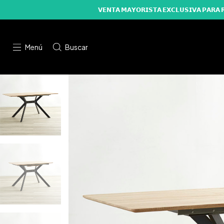
𝗩𝗘𝗡𝗧𝗔 𝗠𝗔𝗬𝗢𝗥𝗜𝗦𝗧𝗔 𝗘𝗫𝗖𝗟𝗨𝗦𝗜𝗩𝗔 
Menú
Buscar