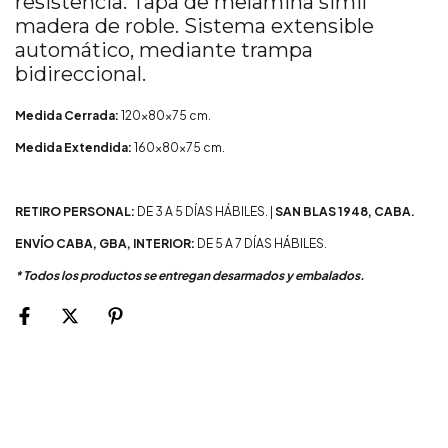
resistencia. Tapa de melamina simil
madera de roble. Sistema extensible
automático, mediante trampa
bidireccional.
Medida Cerrada:
120x80x75 cm.
Medida Extendida:
160x80x75 cm.
RETIRO PERSONAL:
DE 3 A 5 DÍAS HÁBILES. |
SAN BLAS 1948, CABA.
ENVÍO CABA, GBA, INTERIOR:
DE 5 A 7 DÍAS HÁBILES.
* Todos los productos se entregan desarmados y embalados.