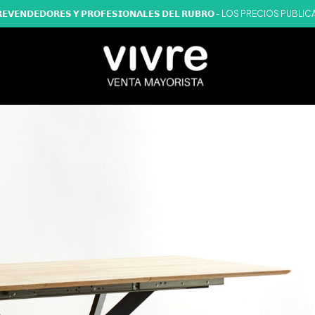
𝗔𝗥𝗔 𝗥𝗘𝗩𝗘𝗡𝗗𝗘𝗗𝗢𝗥𝗘𝗦 𝗬 𝗣𝗥𝗢𝗙𝗘𝗦𝗜𝗢𝗡𝗔𝗟𝗘𝗦 𝗗𝗘𝗟 𝗥𝗨𝗕𝗥𝗢 - LOS P