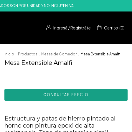
RECIOS PUBLICADOS SON POR UNIDAD Y NO INCLUYEN IVA.
Ingresá
/
Registráte
Carrito
(
0
)
Inicio
.
Productos
.
Mesas de Comedor
.
Mesa Extensible Amalfi
Mesa Extensible Amalfi
Estructura y patas de hierro pintado al
horno con pintura epoxi de alta