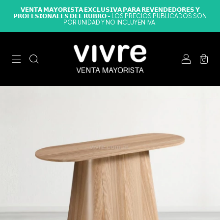
𝗩𝗘𝗡𝗧𝗔 𝗠𝗔𝗬𝗢𝗥𝗜𝗦𝗧𝗔 𝗘𝗫𝗖𝗟𝗨𝗦𝗜𝗩𝗔 𝗣𝗔𝗥𝗔 𝗥𝗘𝗩𝗘𝗡𝗗𝗘𝗗𝗢𝗥𝗘𝗦 𝗬
𝗣𝗥𝗢𝗙𝗘𝗦𝗜𝗢𝗡𝗔𝗟𝗘𝗦 𝗗𝗘𝗟 𝗥𝗨𝗕𝗥𝗢 - LOS PRECIOS PUBLICADOS SON
POR UNIDAD Y NO INCLUYEN IVA.
0