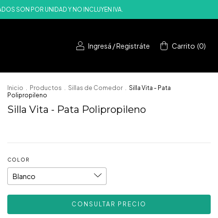
RECIOS PUBLICADOS SON POR UNIDAD Y NO INCLUYEN IVA.
Ingresá
/
Registráte
Carrito
(
0
)
Inicio
.
Productos
.
Sillas de Comedor
.
Silla Vita - Pata
Polipropileno
Silla Vita - Pata Polipropileno
COLOR