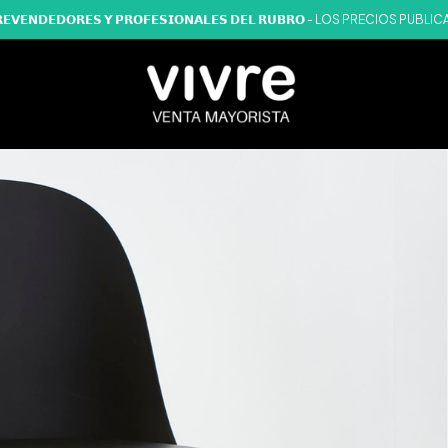
𝗔𝗥𝗔 𝗥𝗘𝗩𝗘𝗡𝗗𝗘𝗗𝗢𝗥𝗘𝗦 𝗬 𝗣𝗥𝗢𝗙𝗘𝗦𝗜𝗢𝗡𝗔𝗟𝗘𝗦 𝗗𝗘𝗟 𝗥𝗨𝗕𝗥𝗢 - LOS P