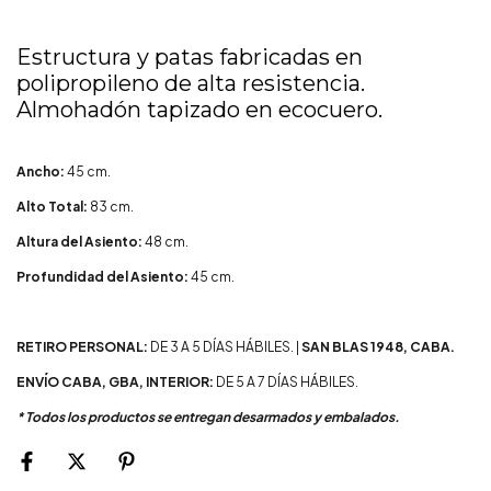
Estructura y patas fabricadas en
polipropileno de alta resistencia.
Almohadón tapizado en ecocuero.
Ancho:
45 cm.
Alto Total:
83 cm.
Altura del Asiento:
48 cm.
Profundidad del Asiento:
45 cm.
RETIRO PERSONAL:
DE 3 A 5 DÍAS HÁBILES. |
SAN BLAS 1948, CABA.
ENVÍO CABA, GBA, INTERIOR:
DE 5 A 7 DÍAS HÁBILES.
* Todos los productos se entregan desarmados y embalados.