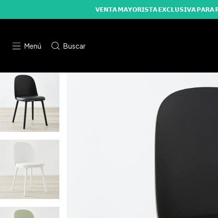
𝗩𝗘𝗡𝗧𝗔 𝗠𝗔𝗬𝗢𝗥𝗜𝗦𝗧𝗔 𝗘𝗫𝗖𝗟𝗨𝗦𝗜𝗩𝗔 
Menú
Buscar