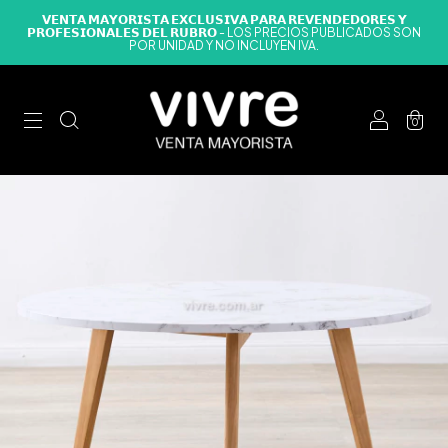
𝗩𝗘𝗡𝗧𝗔 𝗠𝗔𝗬𝗢𝗥𝗜𝗦𝗧𝗔 𝗘𝗫𝗖𝗟𝗨𝗦𝗜𝗩𝗔 𝗣𝗔𝗥𝗔 𝗥𝗘𝗩𝗘𝗡𝗗𝗘𝗗𝗢𝗥𝗘𝗦 𝗬
𝗣𝗥𝗢𝗙𝗘𝗦𝗜𝗢𝗡𝗔𝗟𝗘𝗦 𝗗𝗘𝗟 𝗥𝗨𝗕𝗥𝗢 - LOS PRECIOS PUBLICADOS SON
POR UNIDAD Y NO INCLUYEN IVA.
0